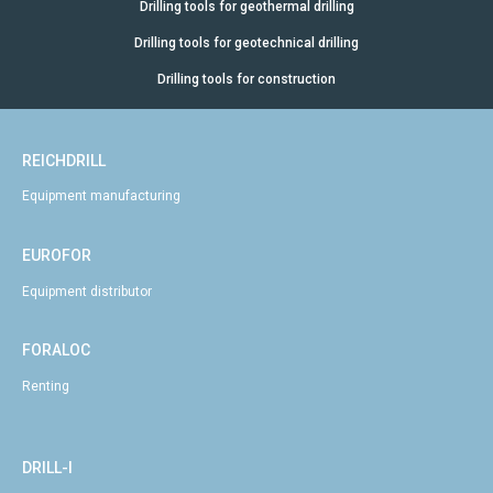
Drilling tools for geothermal drilling
Drilling tools for geotechnical drilling
Drilling tools for construction
REICHDRILL
Equipment manufacturing
EUROFOR
Equipment distributor
FORALOC
Renting
DRILL-I