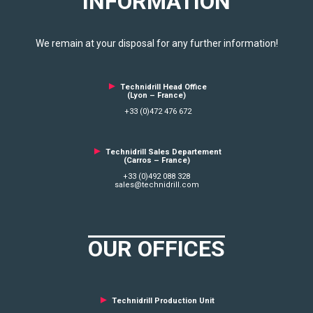
INFORMATION
We remain at your disposal for any further information!
►
Technidrill Head Office
(Lyon – France)
+33 (0)472 476 672
►
Technidrill Sales Departement
(Carros – France)
+33 (0)492 088 328
sales@technidrill.com
OUR OFFICES
►
Technidrill Production Unit