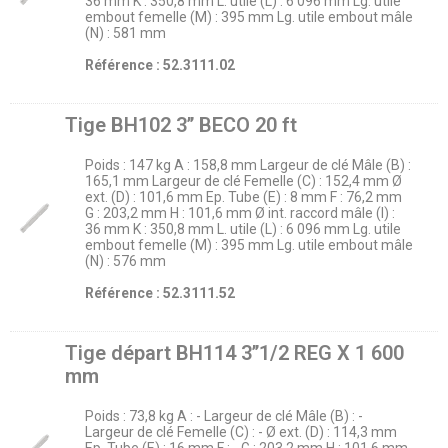
36 mm K : 350,8 mm L. utile (L) : 6 096 mm Lg. utile
embout femelle (M) : 395 mm Lg. utile embout mâle
(N) : 581 mm
Référence : 52.3111.02
Tige BH102 3’’ BECO 20 ft
Poids : 147 kg A : 158,8 mm Largeur de clé Mâle (B) :
165,1 mm Largeur de clé Femelle (C) : 152,4 mm Ø
ext. (D) : 101,6 mm Ep. Tube (E) : 8 mm F : 76,2 mm
G : 203,2 mm H : 101,6 mm Ø int. raccord mâle (I) :
36 mm K : 350,8 mm L. utile (L) : 6 096 mm Lg. utile
embout femelle (M) : 395 mm Lg. utile embout mâle
(N) : 576 mm
Référence : 52.3111.52
Tige départ BH114 3’’1/2 REG X 1 600
mm
Poids : 73,8 kg A : - Largeur de clé Mâle (B) : -
Largeur de clé Femelle (C) : - Ø ext. (D) : 114,3 mm