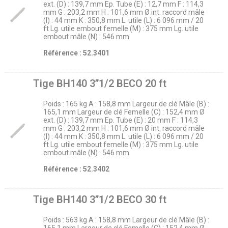
ext. (D) : 139,7 mm Ep. Tube (E) : 12,7 mm F : 114,3
mm G : 203,2 mm H : 101,6 mm Ø int. raccord mâle
(I) : 44 mm K : 350,8 mm L. utile (L) : 6 096 mm / 20
ft Lg. utile embout femelle (M) : 375 mm Lg. utile
embout mâle (N) : 546 mm
Référence : 52.3401
Tige BH140 3’’1/2 BECO 20 ft
Poids : 165 kg A : 158,8 mm Largeur de clé Mâle (B) :
165,1 mm Largeur de clé Femelle (C) : 152,4 mm Ø
ext. (D) : 139,7 mm Ep. Tube (E) : 20 mm F : 114,3
mm G : 203,2 mm H : 101,6 mm Ø int. raccord mâle
(I) : 44 mm K : 350,8 mm L. utile (L) : 6 096 mm / 20
ft Lg. utile embout femelle (M) : 375 mm Lg. utile
embout mâle (N) : 546 mm
Référence : 52.3402
Tige BH140 3’’1/2 BECO 30 ft
Poids : 563 kg A : 158,8 mm Largeur de clé Mâle (B) :