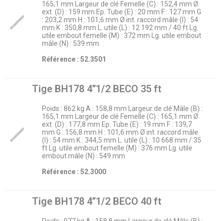
165,1 mm Largeur de clé Femelle (C) : 152,4 mm Ø
ext. (D) : 159 mm Ep. Tube (E) : 20 mm F : 127 mm G
: 203,2 mm H : 101,6 mm Ø int. raccord mâle (I) : 54
mm K : 350,8 mm L. utile (L) : 12 192 mm / 40 ft Lg.
utile embout femelle (M) : 372 mm Lg. utile embout
mâle (N) : 539 mm
Référence : 52.3501
Tige BH178 4’’1/2 BECO 35 ft
Poids : 862 kg A : 158,8 mm Largeur de clé Mâle (B) :
165,1 mm Largeur de clé Femelle (C) : 165,1 mm Ø
ext. (D) : 177,8 mm Ep. Tube (E) : 19 mm F : 139,7
mm G : 156,8 mm H : 101,6 mm Ø int. raccord mâle
(I) : 54 mm K : 344,5 mm L. utile (L) : 10 668 mm / 35
ft Lg. utile embout femelle (M) : 376 mm Lg. utile
embout mâle (N) : 549 mm
Référence : 52.3000
Tige BH178 4’’1/2 BECO 40 ft