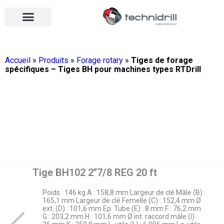
Équipements de forage
Qui sommes-nous ?
Vos contacts
Nous rejoindre
Nos actualités
Ouvrir le menu
Ouvrir le menu
Accueil
»
Produits
»
Forage rotary
»
Tiges de forage
spécifiques – Tiges BH pour machines types RTDrill
Tige BH102 2’’7/8 REG 20 ft
Poids : 146 kg A : 158,8 mm Largeur de clé Mâle (B) :
165,1 mm Largeur de clé Femelle (C) : 152,4 mm Ø
ext. (D) : 101,6 mm Ep. Tube (E) : 8 mm F : 76,2 mm
G : 203,2 mm H : 101,6 mm Ø int. raccord mâle (I) :