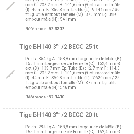
ext. (D) : 127 mm Ep. Tube (E) : 12,5 mm F : 101,6
mm G : 203,2 mm H : 101,6 mm Ø int. raccord mâle
(I) : 40 mm K : 350,8 mm L. utile (L) : 9 144 mm / 30
ft Lg. utile embout femelle (M) : 375 mm Lg. utile
embout mâle (N) : 541 mm
Référence : 52.3302
Tige BH140 3’’1/2 BECO 25 ft
Poids : 354 kg A : 158,8 mm Largeur de clé Mâle (B) :
165,1 mm Largeur de clé Femelle (C) : 152,4 mm Ø
ext. (D) : 139,7 mm Ep. Tube (E) : 12,7 mm F : 114,3
mm G : 203,2 mm H : 101,6 mm Ø int. raccord mâle
(I) : 44 mm K : 350,8 mm L. utile (L) : 7 620 mm / 25
ft Lg. utile embout femelle (M) : 375 mm Lg. utile
embout mâle (N) : 546 mm
Référence : 52.3400
Tige BH140 3’’1/2 BECO 20 ft
Poids : 294 kg A : 158,8 mm Largeur de clé Mâle (B) :
165,1 mm Largeur de clé Femelle (C) : 152,4 mm Ø