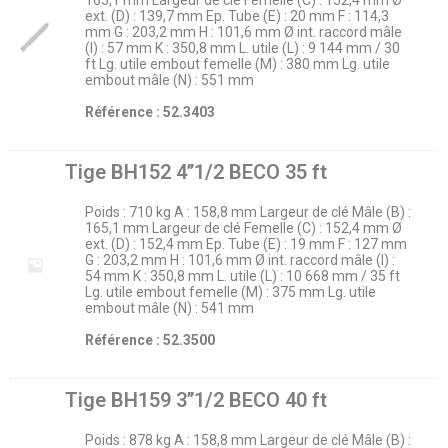
165,1 mm Largeur de clé Femelle (C) : 152,4 mm Ø
ext. (D) : 139,7 mm Ep. Tube (E) : 20 mm F : 114,3
mm G : 203,2 mm H : 101,6 mm Ø int. raccord mâle
(I) : 57 mm K : 350,8 mm L. utile (L) : 9 144 mm / 30
ft Lg. utile embout femelle (M) : 380 mm Lg. utile
embout mâle (N) : 551 mm
Référence : 52.3403
Tige BH152 4’’1/2 BECO 35 ft
Poids : 710 kg A : 158,8 mm Largeur de clé Mâle (B) :
165,1 mm Largeur de clé Femelle (C) : 152,4 mm Ø
ext. (D) : 152,4 mm Ep. Tube (E) : 19 mm F : 127 mm
G : 203,2 mm H : 101,6 mm Ø int. raccord mâle (I) :
54 mm K : 350,8 mm L. utile (L) : 10 668 mm / 35 ft
Lg. utile embout femelle (M) : 375 mm Lg. utile
embout mâle (N) : 541 mm
Référence : 52.3500
Tige BH159 3’’1/2 BECO 40 ft
Poids : 878 kg A : 158,8 mm Largeur de clé Mâle (B) :