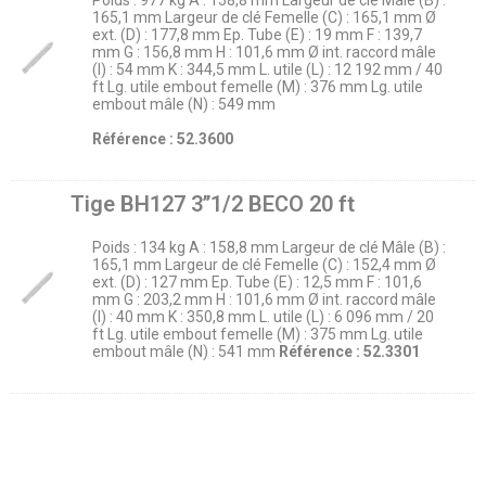
Poids : 977 kg A : 158,8 mm Largeur de clé Mâle (B) :
165,1 mm Largeur de clé Femelle (C) : 165,1 mm Ø
ext. (D) : 177,8 mm Ep. Tube (E) : 19 mm F : 139,7
mm G : 156,8 mm H : 101,6 mm Ø int. raccord mâle
(I) : 54 mm K : 344,5 mm L. utile (L) : 12 192 mm / 40
ft Lg. utile embout femelle (M) : 376 mm Lg. utile
embout mâle (N) : 549 mm
Référence : 52.3600
Tige BH127 3’’1/2 BECO 20 ft
Poids : 134 kg A : 158,8 mm Largeur de clé Mâle (B) :
165,1 mm Largeur de clé Femelle (C) : 152,4 mm Ø
ext. (D) : 127 mm Ep. Tube (E) : 12,5 mm F : 101,6
mm G : 203,2 mm H : 101,6 mm Ø int. raccord mâle
(I) : 40 mm K : 350,8 mm L. utile (L) : 6 096 mm / 20
ft Lg. utile embout femelle (M) : 375 mm Lg. utile
embout mâle (N) : 541 mm
Référence : 52.3301