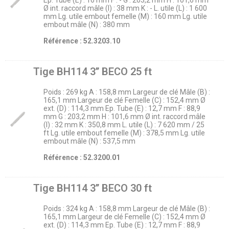
Ep. Tube (E) : 16 mm F : - G : 203,2 mm H : 101,6 mm
Ø int. raccord mâle (I) : 38 mm K : - L. utile (L) : 1 600
mm Lg. utile embout femelle (M) : 160 mm Lg. utile
embout mâle (N) : 380 mm
Référence : 52.3203.10
Tige BH114 3’’ BECO 25 ft
Poids : 269 kg A : 158,8 mm Largeur de clé Mâle (B) :
165,1 mm Largeur de clé Femelle (C) : 152,4 mm Ø
ext. (D) : 114,3 mm Ep. Tube (E) : 12,7 mm F : 88,9
mm G : 203,2 mm H : 101,6 mm Ø int. raccord mâle
(I) : 32 mm K : 350,8 mm L. utile (L) : 7 620 mm / 25
ft Lg. utile embout femelle (M) : 378,5 mm Lg. utile
embout mâle (N) : 537,5 mm
Référence : 52.3200.01
Tige BH114 3’’ BECO 30 ft
Poids : 324 kg A : 158,8 mm Largeur de clé Mâle (B) :
165,1 mm Largeur de clé Femelle (C) : 152,4 mm Ø
ext. (D) : 114,3 mm Ep. Tube (E) : 12,7 mm F : 88,9