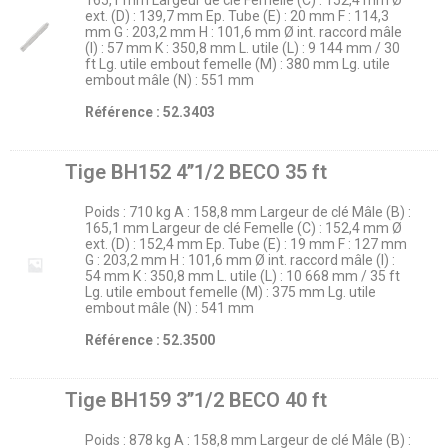
165,1 mm Largeur de clé Femelle (C) : 152,4 mm Ø
ext. (D) : 139,7 mm Ep. Tube (E) : 20 mm F : 114,3
mm G : 203,2 mm H : 101,6 mm Ø int. raccord mâle
(I) : 57 mm K : 350,8 mm L. utile (L) : 9 144 mm / 30
ft Lg. utile embout femelle (M) : 380 mm Lg. utile
embout mâle (N) : 551 mm
Référence : 52.3403
Tige BH152 4’’1/2 BECO 35 ft
Poids : 710 kg A : 158,8 mm Largeur de clé Mâle (B) :
165,1 mm Largeur de clé Femelle (C) : 152,4 mm Ø
ext. (D) : 152,4 mm Ep. Tube (E) : 19 mm F : 127 mm
G : 203,2 mm H : 101,6 mm Ø int. raccord mâle (I) :
54 mm K : 350,8 mm L. utile (L) : 10 668 mm / 35 ft
Lg. utile embout femelle (M) : 375 mm Lg. utile
embout mâle (N) : 541 mm
Référence : 52.3500
Tige BH159 3’’1/2 BECO 40 ft
Poids : 878 kg A : 158,8 mm Largeur de clé Mâle (B) :