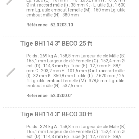
Ep. Tube (E) : 16 mm F : - G : 203,2 mm H : 101,6 mm
Ø int. raccord mâle (I) : 38 mm K : - L. utile (L) : 1 600
mm Lg. utile embout femelle (M) : 160 mm Lg. utile
embout mâle (N) : 380 mm
Référence : 52.3203.10
Tige BH114 3’’ BECO 25 ft
Poids : 269 kg A : 158,8 mm Largeur de clé Mâle (B) :
165,1 mm Largeur de clé Femelle (C) : 152,4 mm Ø
ext. (D) : 114,3 mm Ep. Tube (E) : 12,7 mm F : 88,9
mm G : 203,2 mm H : 101,6 mm Ø int. raccord mâle
(I) : 32 mm K : 350,8 mm L. utile (L) : 7 620 mm / 25
ft Lg. utile embout femelle (M) : 378,5 mm Lg. utile
embout mâle (N) : 537,5 mm
Référence : 52.3200.01
Tige BH114 3’’ BECO 30 ft
Poids : 324 kg A : 158,8 mm Largeur de clé Mâle (B) :
165,1 mm Largeur de clé Femelle (C) : 152,4 mm Ø
ext. (D) : 114,3 mm Ep. Tube (E) : 12,7 mm F : 88,9