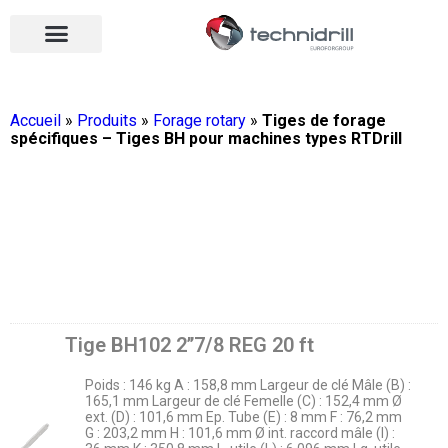
Équipements de forage
Qui sommes-nous ?
Vos contacts
Nous rejoindre
Nos actualités
Ouvrir le menu
Ouvrir le menu
Accueil
»
Produits
»
Forage rotary
»
Tiges de forage
spécifiques – Tiges BH pour machines types RTDrill
Tige BH102 2’’7/8 REG 20 ft
Poids : 146 kg A : 158,8 mm Largeur de clé Mâle (B) :
165,1 mm Largeur de clé Femelle (C) : 152,4 mm Ø
ext. (D) : 101,6 mm Ep. Tube (E) : 8 mm F : 76,2 mm
G : 203,2 mm H : 101,6 mm Ø int. raccord mâle (I) :