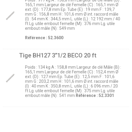
Poids : 977 kg A : 158,8 mm Largeur de clé Mâle (B) :
165,1 mm Largeur de clé Femelle (C) : 165,1 mm Ø
ext. (D) : 177,8 mm Ep. Tube (E) : 19 mm F : 139,7
mm G : 156,8 mm H : 101,6 mm Ø int. raccord mâle
(I) : 54 mm K : 344,5 mm L. utile (L) : 12 192 mm / 40
ft Lg. utile embout femelle (M) : 376 mm Lg. utile
embout mâle (N) : 549 mm
Référence : 52.3600
Tige BH127 3’’1/2 BECO 20 ft
Poids : 134 kg A : 158,8 mm Largeur de clé Mâle (B) :
165,1 mm Largeur de clé Femelle (C) : 152,4 mm Ø
ext. (D) : 127 mm Ep. Tube (E) : 12,5 mm F : 101,6
mm G : 203,2 mm H : 101,6 mm Ø int. raccord mâle
(I) : 40 mm K : 350,8 mm L. utile (L) : 6 096 mm / 20
ft Lg. utile embout femelle (M) : 375 mm Lg. utile
embout mâle (N) : 541 mm
Référence : 52.3301