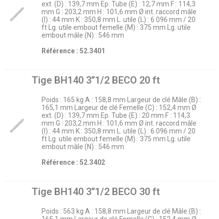
ext. (D) : 139,7 mm Ep. Tube (E) : 12,7 mm F : 114,3
mm G : 203,2 mm H : 101,6 mm Ø int. raccord mâle
(I) : 44 mm K : 350,8 mm L. utile (L) : 6 096 mm / 20
ft Lg. utile embout femelle (M) : 375 mm Lg. utile
embout mâle (N) : 546 mm
Référence : 52.3401
Tige BH140 3’’1/2 BECO 20 ft
Poids : 165 kg A : 158,8 mm Largeur de clé Mâle (B) :
165,1 mm Largeur de clé Femelle (C) : 152,4 mm Ø
ext. (D) : 139,7 mm Ep. Tube (E) : 20 mm F : 114,3
mm G : 203,2 mm H : 101,6 mm Ø int. raccord mâle
(I) : 44 mm K : 350,8 mm L. utile (L) : 6 096 mm / 20
ft Lg. utile embout femelle (M) : 375 mm Lg. utile
embout mâle (N) : 546 mm
Référence : 52.3402
Tige BH140 3’’1/2 BECO 30 ft
Poids : 563 kg A : 158,8 mm Largeur de clé Mâle (B) :