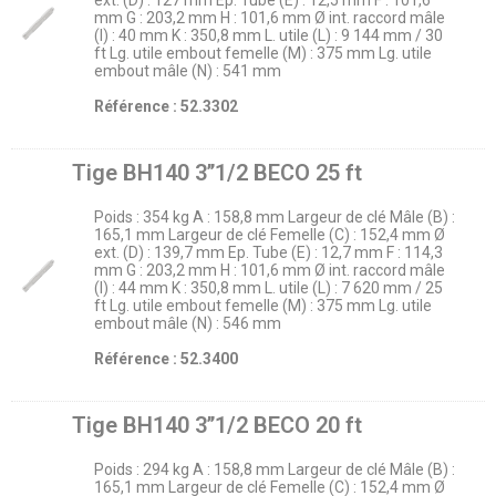
ext. (D) : 127 mm Ep. Tube (E) : 12,5 mm F : 101,6
mm G : 203,2 mm H : 101,6 mm Ø int. raccord mâle
(I) : 40 mm K : 350,8 mm L. utile (L) : 9 144 mm / 30
ft Lg. utile embout femelle (M) : 375 mm Lg. utile
embout mâle (N) : 541 mm
Référence : 52.3302
Tige BH140 3’’1/2 BECO 25 ft
Poids : 354 kg A : 158,8 mm Largeur de clé Mâle (B) :
165,1 mm Largeur de clé Femelle (C) : 152,4 mm Ø
ext. (D) : 139,7 mm Ep. Tube (E) : 12,7 mm F : 114,3
mm G : 203,2 mm H : 101,6 mm Ø int. raccord mâle
(I) : 44 mm K : 350,8 mm L. utile (L) : 7 620 mm / 25
ft Lg. utile embout femelle (M) : 375 mm Lg. utile
embout mâle (N) : 546 mm
Référence : 52.3400
Tige BH140 3’’1/2 BECO 20 ft
Poids : 294 kg A : 158,8 mm Largeur de clé Mâle (B) :
165,1 mm Largeur de clé Femelle (C) : 152,4 mm Ø