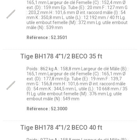
165,1 mm Largeur de clé Femelle (C) : 152,4 mm Ø
ext. (D) : 159 mm Ep. Tube (E) : 20 mm F : 127 mm G
: 203,2 mm H : 101,6 mm Ø int. raccord mâle (I) : 54
mm K : 350,8 mm L. utile (L) : 12 192 mm / 40 ft Lg.
utile embout femelle (M) : 372 mm Lg. utile embout
mâle (N) : 539 mm
Référence : 52.3501
Tige BH178 4’’1/2 BECO 35 ft
Poids : 862 kg A : 158,8 mm Largeur de clé Mâle (B) :
165,1 mm Largeur de clé Femelle (C) : 165,1 mm Ø
ext. (D) : 177,8 mm Ep. Tube (E) : 19 mm F : 139,7
mm G : 156,8 mm H : 101,6 mm Ø int. raccord mâle
(I) : 54 mm K : 344,5 mm L. utile (L) : 10 668 mm / 35
ft Lg. utile embout femelle (M) : 376 mm Lg. utile
embout mâle (N) : 549 mm
Référence : 52.3000
Tige BH178 4’’1/2 BECO 40 ft