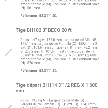
36 mm K : 350,8 mm L. utile (L) : 6 096 mm Lg. utile
embout femelle (M) : 395 mm Lg. utile embout mâle
(N) : 581 mm
Référence : 52.3111.02
Tige BH102 3’’ BECO 20 ft
Poids : 147 kg A : 158,8 mm Largeur de clé Mâle (B) :
165,1 mm Largeur de clé Femelle (C) : 152,4 mm Ø
ext. (D) : 101,6 mm Ep. Tube (E) : 8 mm F : 76,2 mm
G : 203,2 mm H : 101,6 mm Ø int. raccord mâle (I) :
36 mm K : 350,8 mm L. utile (L) : 6 096 mm Lg. utile
embout femelle (M) : 395 mm Lg. utile embout mâle
(N) : 576 mm
Référence : 52.3111.52
Tige départ BH114 3’’1/2 REG X 1 600
mm
Poids : 73,8 kg A : - Largeur de clé Mâle (B) : -
Largeur de clé Femelle (C) : - Ø ext. (D) : 114,3 mm