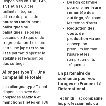
Disponibles en
T38, T45,
Design optimisé
T51 et GT60
, ces
pour une
meilleure
taillants intègrent
remontée des
différents profils de
cuttings
, réduisant
boutons ronds
,
semi-
les temps d’arrêt.
balistiques
ou
Réduction des
balistiques
, selon les
coûts de
besoins d’attaque et de
production
via une
fragmentation. Le choix
conception
entre une
jupe rétro ou
premium limitant
lisse
permet d’ajuster la
l’usure et les
stabilité et l’évacuation
remplacements
des cuttings.
fréquents.
Allonges type T – Une
Un partenaire de
compatibilité totale
confiance pour vos
forages en France et à
Les
allonges type T
sont
l’international
disponibles avec des
couplages
MAxMA
et
Technidrill accompagne
manchons filetés
en T38
les professionnels du