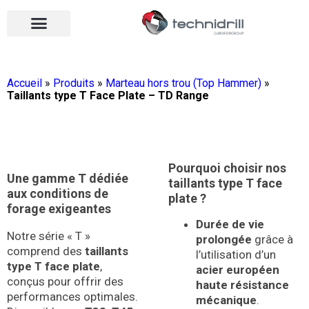
Équipements de forage
Qui sommes-nous ?
Vos contacts
Nous rejoindre
Nos actualités
Ouvrir le menu
Ouvrir le menu
Accueil
»
Produits
»
Marteau hors trou (Top Hammer)
»
Taillants type T Face Plate – TD Range
Pourquoi choisir nos
Une gamme T dédiée
taillants type T face
aux conditions de
plate ?
forage exigeantes
Durée de vie
Notre série « T »
prolongée
grâce à
comprend des
taillants
l’utilisation d’un
type T face plate
,
acier européen
conçus pour offrir des
haute résistance
performances optimales.
mécanique
.