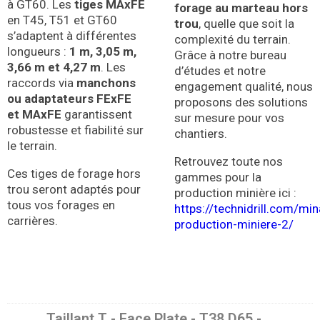
à GT60. Les
tiges MAxFE
forage au marteau hors
en T45, T51 et GT60
trou
, quelle que soit la
s’adaptent à différentes
complexité du terrain.
longueurs :
1 m, 3,05 m,
Grâce à notre bureau
3,66 m et 4,27 m
. Les
d’études et notre
raccords via
manchons
engagement qualité, nous
ou adaptateurs FExFE
proposons des solutions
et MAxFE
garantissent
sur mesure pour vos
robustesse et fiabilité sur
chantiers.
le terrain.
Retrouvez toute nos
Ces tiges de forage hors
gammes pour la
trou seront adaptés pour
production minière ici :
tous vos forages en
https://technidrill.com/mi
carrières.
production-miniere-2/
Taillant T - Face Plate - T38 D65 -