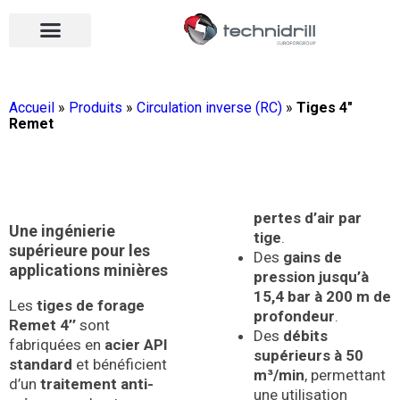
Équipements de forage
Qui sommes-nous ?
Vos contacts
Nous rejoindre
Nos actualités
Ouvrir le menu
Ouvrir le menu
Accueil
»
Produits
»
Circulation inverse (RC)
»
Tiges 4″
Remet
pertes d’air par
Une ingénierie
tige
.
supérieure pour les
Des
gains de
applications minières
pression jusqu’à
15,4 bar à 200 m de
Les
tiges de forage
profondeur
.
Remet 4’’
sont
Des
débits
fabriquées en
acier API
supérieurs à 50
standard
et bénéficient
m³/min
, permettant
d’un
traitement anti-
une utilisation