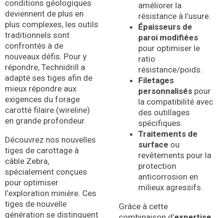
conditions géologiques
améliorer la
deviennent de plus en
résistance à l’usure.
plus complexes, les outils
Épaisseurs de
traditionnels sont
paroi modifiées
confrontés à de
pour optimiser le
nouveaux défis. Pour y
ratio
répondre, Technidrill a
résistance/poids.
adapté ses tiges afin de
Filetages
mieux répondre aux
personnalisés
pour
exigences du forage
la compatibilité avec
carotté filaire (wireline)
des outillages
en grande profondeur.
spécifiques.
Traitements de
Découvrez nos nouvelles
surface
ou
tiges de carottage à
revêtements pour la
câble Zebra,
protection
spécialement conçues
anticorrosion en
pour optimiser
milieux agressifs.
l’exploration minière. Ces
tiges de nouvelle
Grâce à cette
génération se distinguent
combinaison d’
expertise