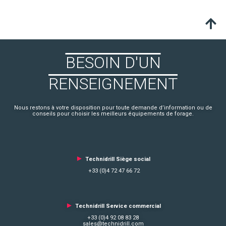
BESOIN D'UN
RENSEIGNEMENT
Nous restons à votre disposition pour toute demande d’information ou de
conseils pour choisir les meilleurs équipements de forage.
►
Technidrill Siège social
+33 (0)4 72 47 66 72
►
Technidrill Service commercial
+33 (0)4 92 08 83 28
sales@technidrill.com