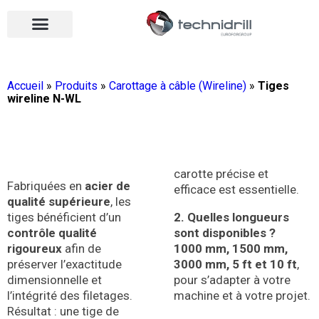
Équipements de forage
Qui sommes-nous ?
Vos contacts
Nous rejoindre
Nos actualités
Ouvrir le menu
Ouvrir le menu
Accueil
»
Produits
»
Carottage à câble (Wireline)
»
Tiges
wireline N-WL
carotte précise et
Fabriquées en
acier de
efficace est essentielle.
qualité supérieure
, les
tiges bénéficient d’un
2. Quelles longueurs
contrôle qualité
sont disponibles ?
rigoureux
afin de
1000 mm, 1500 mm,
préserver l’exactitude
3000 mm, 5 ft et 10 ft
,
dimensionnelle et
pour s’adapter à votre
l’intégrité des filetages.
machine et à votre projet.
Résultat : une tige de