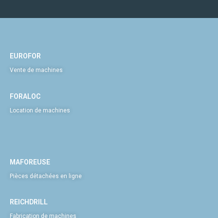
EUROFOR
Vente de machines
FORALOC
Location de machines
MAFOREUSE
Pièces détachées en ligne
REICHDRILL
Fabrication de machines