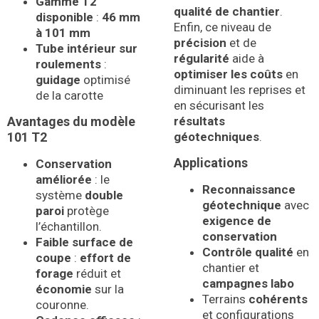
Gamme T2
qualité de chantier
.
disponible
:
46 mm
Enfin, ce niveau de
à 101 mm
précision
et de
Tube intérieur sur
régularité
aide à
roulements
:
optimiser les coûts
en
guidage
optimisé
diminuant les reprises et
de la carotte
en sécurisant les
Avantages du modèle
résultats
101 T2
géotechniques
.
Applications
Conservation
améliorée
: le
Reconnaissance
système
double
géotechnique
avec
paroi
protège
exigence de
l’échantillon.
conservation
Faible surface de
Contrôle qualité
en
coupe
:
effort de
chantier et
forage
réduit et
campagnes labo
économie
sur la
Terrains
cohérents
couronne.
et configurations