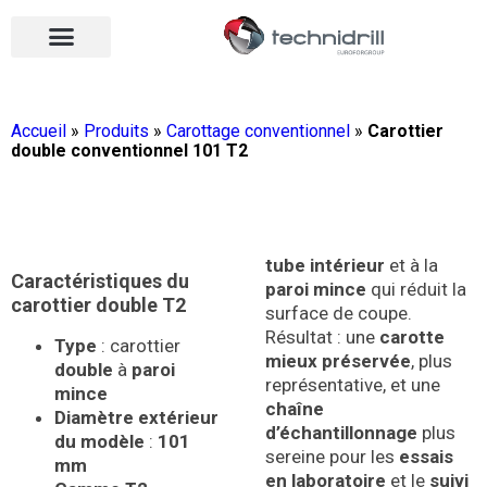
Équipements de forage
Qui sommes-nous ?
Vos contacts
Nous rejoindre
Nos actualités
Ouvrir le menu
Ouvrir le menu
Accueil
»
Produits
»
Carottage conventionnel
»
Carottier
double conventionnel 101 T2
tube intérieur
et à la
Caractéristiques du
paroi mince
qui réduit la
carottier double T2
surface de coupe.
Résultat : une
carotte
Type
: carottier
mieux préservée
, plus
double
à
paroi
représentative, et une
mince
chaîne
Diamètre extérieur
d’échantillonnage
plus
du modèle
:
101
sereine pour les
essais
mm
en laboratoire
et le
suivi