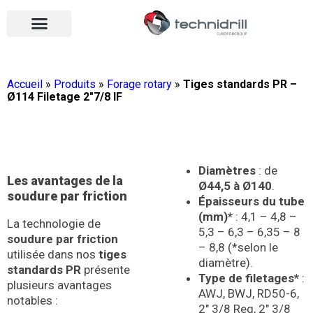
Équipements de forage
Qui sommes-nous ?
Vos contacts
Nous rejoindre
Nos actualités
Ouvrir le menu
Ouvrir le menu
Accueil
»
Produits
»
Forage rotary
»
Tiges standards PR –
Ø114 Filetage 2″7/8 IF
Diamètres
: de
Les avantages de la
Ø44,5 à Ø140
.
soudure par friction
Épaisseurs du tube
(mm)*
: 4,1 – 4,8 –
La technologie de
5,3 – 6,3 – 6,35 – 8
soudure par friction
– 8,8 (*selon le
utilisée dans nos
tiges
diamètre).
standards PR
présente
Type de filetages*
:
plusieurs avantages
AWJ, BWJ, RD50-6,
notables :
2″ 3/8 Reg, 2″ 3/8