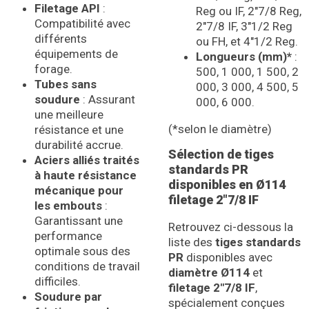
Filetage API
:
Reg ou IF, 2″7/8 Reg,
Compatibilité avec
2″7/8 IF, 3″1/2 Reg
différents
ou FH, et 4″1/2 Reg.
équipements de
Longueurs (mm)*
:
forage.
500, 1 000, 1 500, 2
Tubes sans
000, 3 000, 4 500, 5
soudure
: Assurant
000, 6 000.
une meilleure
(*selon le diamètre)
résistance et une
durabilité accrue.
Sélection de tiges
Aciers alliés traités
standards PR
à haute résistance
disponibles en Ø114
mécanique pour
filetage 2″7/8 IF
les embouts
:
Garantissant une
Retrouvez ci-dessous la
performance
liste des
tiges standards
optimale sous des
PR
disponibles avec
conditions de travail
diamètre Ø114
et
difficiles.
filetage 2″7/8 IF
,
Soudure par
spécialement conçues