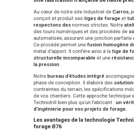
Au cœur de notre site industriel de
Carros
, 
conçoit et produit ses
tiges de forage
et
tu
respectons des
normes strictes. Notre
atel
des tours numériques et des procédés de
so
automatisée, assurant une jonction parfaite 
Ce procédé permet une
fusion homogène de
métal d’apport. Il confère ainsi à la
tige de f
structurelle incomparable
et une
résistanc
la pression
.
Notre
bureau d’études intégré
accompagne 
phase de conception. Il élabore des
solutio
contraintes du terrain, les spécifications mé
de vos chantiers. Cette approche technique e
Technidrill bien plus qu’un fabricant :
un véri
d’ingénierie pour vos projets de forage.
Les avantages de la technologie Technidr
forage Ø76