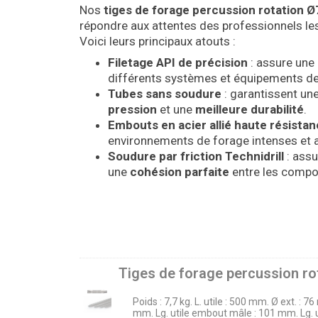
Nos
tiges de forage percussion rotation Ø
répondre aux attentes des professionnels les
Voici leurs principaux atouts :
Filetage API de précision
: assure une 
différents systèmes et équipements de
Tubes sans soudure
: garantissent un
pression
et une
meilleure durabilité
.
Embouts en acier allié haute résista
environnements de forage intenses et a
Soudure par friction Technidrill
: ass
une
cohésion parfaite
entre les compo
Tiges de forage percussion rot
Poids : 7,7 kg. L. utile : 500 mm. Ø ext. :
mm. Lg. utile embout mâle : 101 mm. Lg. 