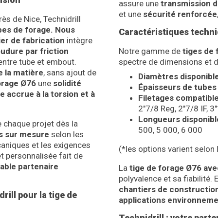
assure une
transmission d
et une
sécurité renforcée
près de Nice, Technidrill
bes de forage. Nous
Caractéristiques techniq
ier de fabrication
intègre
udure par friction
Notre gamme de
tiges de 
entre tube et embout.
spectre de dimensions et d
 la matière
, sans ajout de
Diamètres disponibl
orage Ø76
une
solidité
Épaisseurs de tubes
e accrue à la torsion et à
Filetages compatibl
2″7/8 Reg, 2″7/8 IF, 3
Longueurs disponib
chaque projet dès la
500, 5 000, 6 000
ns sur mesure
selon les
caniques et les exigences
(*les options varient selon
t personnalisée fait de
table partenaire
La
tige de forage Ø76 ave
polyvalence et sa fiabilité. 
chantiers de constructio
ill pour la tige de
applications environneme
Technidrill : votre part