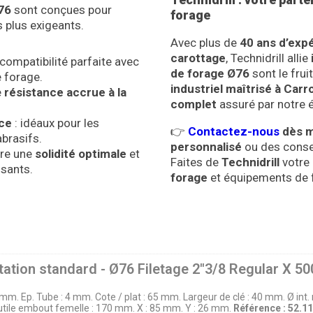
76
sont conçues pour
forage
 plus exigeants.
Avec plus de
40 ans d’exp
carottage
, Technidrill allie
compatibilité parfaite avec
de forage Ø76
sont le frui
 forage.
industriel maîtrisé à Carr
e
résistance accrue à la
complet
assuré par notre é
nce
: idéaux pour les
👉
Contactez-nous
dès m
brasifs.
personnalisé
ou des conse
ure une
solidité optimale
et
Faites de
Technidrill
votre 
sants.
forage
et équipements de f
ation standard - Ø76 Filetage 2''3/8 Regular X 5
 76 mm. Ep. Tube : 4 mm. Cote / plat : 65 mm. Largeur de clé : 40 mm. Ø int
utile embout femelle : 170 mm. X : 85 mm. Y : 26 mm.
Référence : 52.1