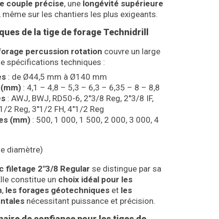
e couple précise
, une
longévité supérieure
, même sur les chantiers les plus exigeants.
ues de la tige de forage Technidrill
forage percussion rotation
couvre un large
e spécifications techniques :
es
: de Ø44,5 mm à Ø140 mm
 (mm)
: 4,1 – 4,8 – 5,3 – 6,3 – 6,35 – 8 – 8,8
es
: AWJ, BWJ, RD50-6, 2″3/8 Reg, 2″3/8 IF,
″1/2 Reg, 3″1/2 FH, 4″1/2 Reg
les (mm)
: 500, 1 000, 1 500, 2 000, 3 000, 4
 le diamètre)
c filetage 2″3/8 Regular
se distingue par sa
Elle constitue un
choix idéal pour les
n
,
les forages géotechniques
et
les
ntales
nécessitant puissance et précision.
enaire de confiance pour les tiges de