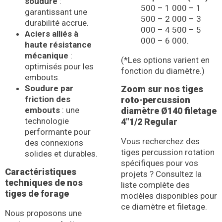
soudure
:
500 – 1 000 – 1
garantissant une
500 – 2 000 – 3
durabilité accrue.
000 – 4 500 – 5
Aciers alliés à
000 – 6 000.
haute résistance
mécanique
:
(*Les options varient en
optimisés pour les
fonction du diamètre.)
embouts.
Soudure par
Zoom sur nos tiges
friction des
roto-percussion
embouts
: une
diamètre Ø140 filetage
technologie
4″1/2 Regular
performante pour
Vous recherchez des
des connexions
tiges percussion rotation
solides et durables.
spécifiques pour vos
Caractéristiques
projets ? Consultez la
techniques de nos
liste complète des
tiges de forage
modèles disponibles pour
ce diamètre et filetage.
Nous proposons une