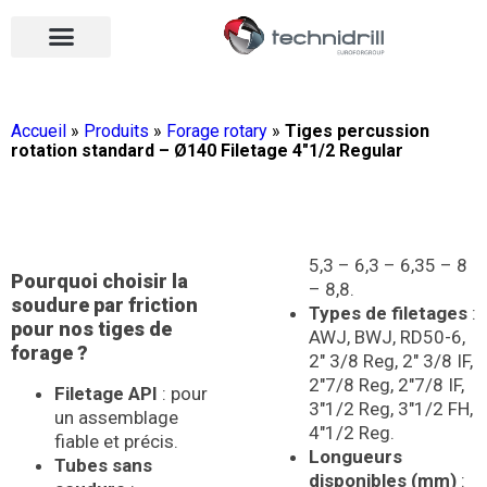
Équipements de forage
Qui sommes-nous ?
Vos contacts
Nous rejoindre
Nos actualités
Ouvrir le menu
Ouvrir le menu
Accueil
»
Produits
»
Forage rotary
»
Tiges percussion
rotation standard – Ø140 Filetage 4″1/2 Regular
5,3 – 6,3 – 6,35 – 8
Pourquoi choisir la
– 8,8.
soudure par friction
Types de filetages
:
pour nos tiges de
AWJ, BWJ, RD50-6,
forage ?
2″ 3/8 Reg, 2″ 3/8 IF,
2″7/8 Reg, 2″7/8 IF,
Filetage API
: pour
3″1/2 Reg, 3″1/2 FH,
un assemblage
4″1/2 Reg.
fiable et précis.
Longueurs
Tubes sans
disponibles (mm)
: