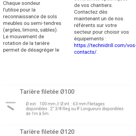
Chaque sondeur
de vos chantiers
.
l’utilise
pour la
Contactez dès
reconnaissance de sols
maintenant un de nos
meubles ou semi-tendres
référents sur votre
(argiles, limons, sables)
.
secteur pour choisir vos
Le mouvement de
équipements :
rotation de la tarière
https://technidrill.com/vos
permet de désagréger le
contacts/
.
Tarière filetée Ø100
Ø ext. : 100 mm // Ø int. : 63 mm Filetages
disponibles : 2" 3/8 Reg ou IF Longueurs disponibles
de 1m à 5m
Tarière filetée Ø120