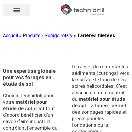
Équipements de forage
Qui sommes-nous ?
Vos contacts
Nous rejoindre
Nos actualités
Ouvrir le menu
Ouvrir le menu
Accueil
»
Produits
»
Forage rotary
»
Tarières filetées
terrain et de remonter les
Une expertise globale
sédiments (cuttings) vers
pour vos forages en
la surface le long de ses
étude de sol
spires hélicoïdales
.
C’est
ainsi un élément central
Choisir Technidrill pour
du
matériel pour étude
votre
matériel pour
de sol.
La tarière
permet
étude de sol
, c’est tout
des sondages rapides et
d’abord bénéficier d’un
précis pour les
savoir-faire industriel
fondations ou la
contrôlant l’ensemble du
géotechnique
.