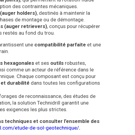
orption des contraintes mécaniques.
 (auger holders)
, destinés à maintenir la
s phases de montage ou de démontage.
s (auger retrievers)
, conçus pour récupérer
s restés au fond du trou.
rantissent une
compatibilité parfaite
et une
rain.
s hexagonales
et ses
outils
robustes,
ainsi comme un acteur de référence dans le
hnique. Chaque composant est conçu pour
 et durabilité
dans toutes les configurations
s forages de reconnaissance, des études de
ion, la solution Technidrill garantit une
s exigences les plus strictes.
ns techniques et consulter l’ensemble des
ill.com/etude-de-sol-geotechnique/
.