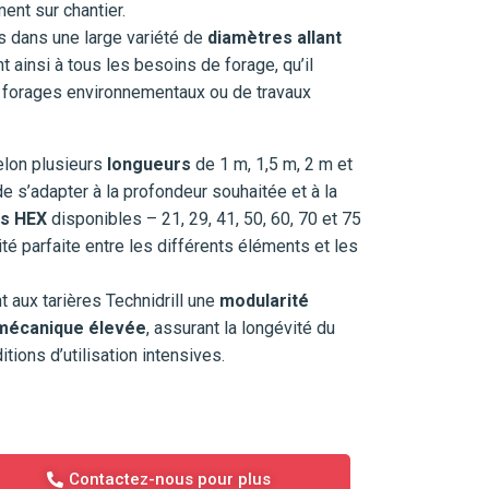
ment sur chantier.
s dans une large variété de
diamètres allant
t ainsi à tous les besoins de forage, qu’il
e forages environnementaux ou de travaux
elon plusieurs
longueurs
de 1 m, 1,5 m, 2 m et
e s’adapter à la profondeur souhaitée et à la
es HEX
disponibles – 21, 29, 41, 50, 60, 70 et 75
té parfaite entre les différents éléments et les
 aux tarières Technidrill une
modularité
 mécanique élevée
, assurant la longévité du
ions d’utilisation intensives.
Contactez-nous pour plus