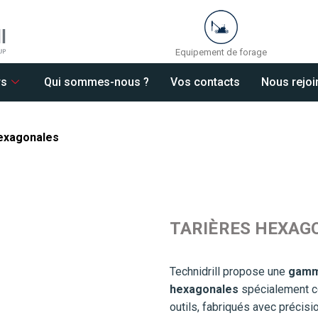
Equipement de forage
rs
Qui sommes-nous ?
Vos contacts
Nous rejoi
exagonales
TARIÈRES HEXAG
Technidrill propose une
gamm
hexagonales
spécialement c
outils, fabriqués avec précisi