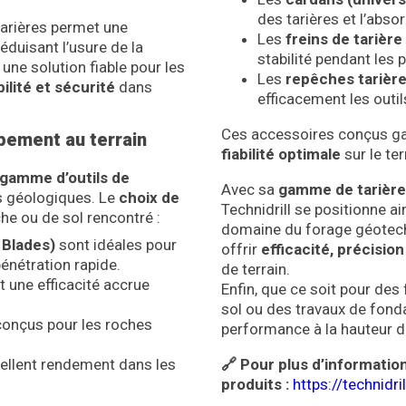
des tarières et l’abs
tarières permet une
Les
freins de tarière
éduisant l’usure de la
stabilité pendant le
i une solution fiable pour les
Les
repêches tarière
lité et sécurité
dans
efficacement les outil
Ces accessoires conçus ga
ipement au terrain
fiabilité optimale
sur le ter
 gamme d’outils de
Avec sa
gamme de tarière
s géologiques. Le
choix de
Technidrill se positionne 
e ou de sol rencontré :
domaine du forage géotec
 Blades)
sont idéales pour
offrir
efficacité, précision
énétration rapide.
de terrain.
t une efficacité accrue
Enfin, que ce soit pour de
sol ou des travaux de fondat
onçus pour les roches
performance à la hauteur de
🔗 Pour plus d’informatio
ellent rendement dans les
produits :
https://technidr