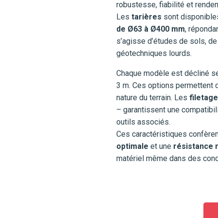
robustesse, fiabilité et rende
Les
tarières
sont disponible
de Ø63 à Ø400 mm
, répondan
s’agisse d’études de sols, d
géotechniques lourds.
Chaque modèle est décliné s
3 m. Ces options permettent d
nature du terrain. Les
filetag
– garantissent une compatibili
outils associés.
Ces caractéristiques confèrent
optimale
et une
résistance
matériel même dans des condit