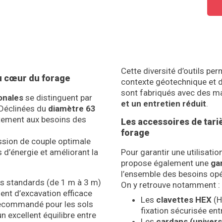
Cette diversité d’outils pe
au cœur du forage
contexte géotechnique et d
sont fabriqués avec des m
onales
se distinguent par
et un entretien réduit
.
 Déclinées du
diamètre 63
itement aux besoins des
Les accessoires de tari
forage
sion de couple optimale
es d’énergie et améliorant la
Pour garantir une utilisatio
propose également une
ga
l’ensemble des besoins opé
rs standards (de 1 m à 3 m)
On y retrouve notamment :
ent d’excavation efficace
Les
clavettes HEX
(H
 recommandé pour les sols
fixation sécurisée ent
 excellent équilibre entre
Les
cardans (universa