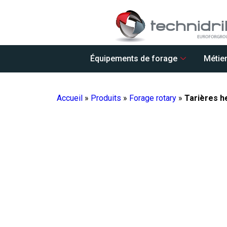
Équipements de forage
Métie
Accueil
»
Produits
»
Forage rotary
»
Tarières h