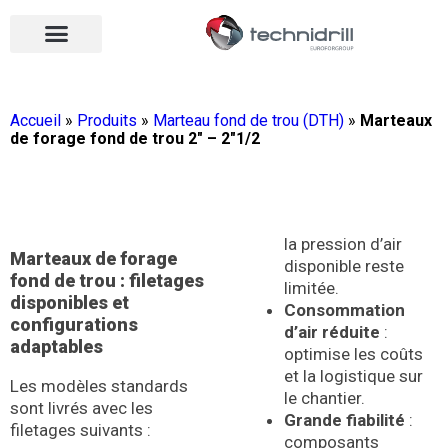
Équipements de forage
Qui sommes-nous ?
Vos contacts
Nous rejoindre
Nos actualités
Ouvrir le menu
Ouvrir le menu
Accueil
»
Produits
»
Marteau fond de trou (DTH)
»
Marteaux
de forage fond de trou 2″ – 2″1/2
la pression d’air
Marteaux de forage
disponible reste
fond de trou : filetages
limitée.
disponibles et
Consommation
configurations
d’air réduite
:
adaptables
optimise les coûts
et la logistique sur
Les modèles standards
le chantier.
sont livrés avec les
Grande fiabilité
:
filetages suivants :
composants