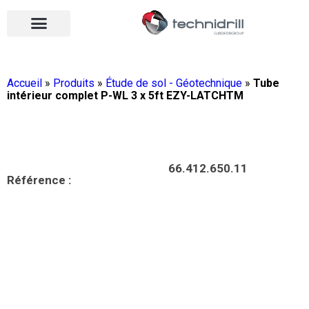
Équipements de forage
Qui sommes-nous ?
Vos contacts
Nous rejoindre
Nos actualités
Ouvrir le menu
Ouvrir le menu
Accueil
»
Produits
»
Étude de sol - Géotechnique
»
Tube
intérieur complet P-WL 3 x 5ft EZY-LATCHTM
66.412.650.11
Référence :