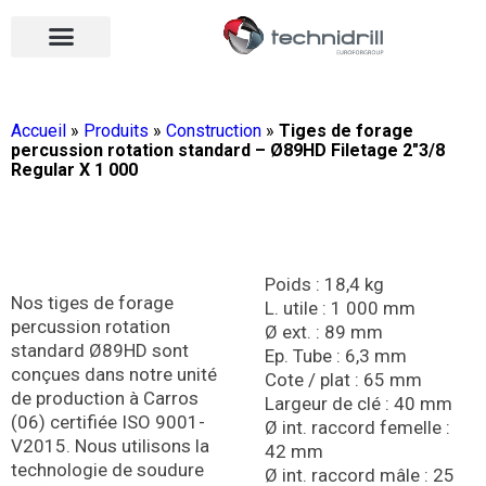
Équipements de forage
Qui sommes-nous ?
Vos contacts
Nous rejoindre
Nos actualités
Ouvrir le menu
Ouvrir le menu
Accueil
»
Produits
»
Construction
»
Tiges de forage
percussion rotation standard – Ø89HD Filetage 2″3/8
Regular X 1 000
Poids : 18,4 kg
Nos tiges de forage
L. utile : 1 000 mm
percussion rotation
Ø ext. : 89 mm
standard Ø89HD sont
Ep. Tube : 6,3 mm
conçues dans notre unité
Cote / plat : 65 mm
de production à Carros
Largeur de clé : 40 mm
(06) certifiée ISO 9001-
Ø int. raccord femelle :
V2015. Nous utilisons la
42 mm
technologie de soudure
Ø int. raccord mâle : 25