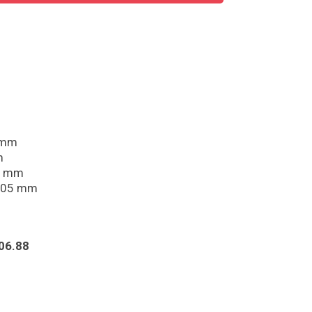
0 mm
m
10 mm
 205 mm
706.88