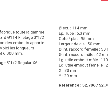
Ø ext. : 114 mm
 fabrique toute la gamme
Ep. Tube : 6,3 mm
dard Ø114 Filetage 3
″
1/2
Cote / plat : 95 mm
tion des embouts apporte
Largeur de clé : 50 mm
 Voici les longueurs
Ø int. raccord femelle : 5
 et 6 000 mm.
Ø int. raccord mâle : 42 m
Lg. utile embout mâle : 1
age 3
″
1/2 Regular X6
Lg. utile embout femelle :
X : 80 mm
Y : 20 mm
Référence : 52.706 / 52.