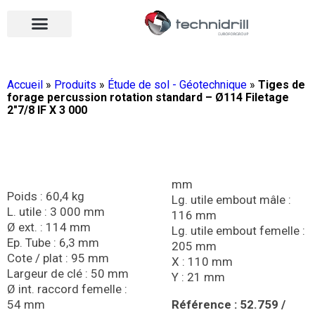
Équipements de forage
Qui sommes-nous ?
Vos contacts
Nous rejoindre
Nos actualités
Ouvrir le menu
Ouvrir le menu
Accueil
»
Produits
»
Étude de sol - Géotechnique
»
Tiges de
forage percussion rotation standard – Ø114 Filetage
2″7/8 IF X 3 000
mm
Poids : 60,4 kg
Lg. utile embout mâle :
L. utile : 3 000 mm
116 mm
Ø ext. : 114 mm
Lg. utile embout femelle :
Ep. Tube : 6,3 mm
205 mm
Cote / plat : 95 mm
X : 110 mm
Largeur de clé : 50 mm
Y : 21 mm
Ø int. raccord femelle :
54 mm
Référence : 52.759 /