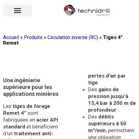
Équipements de forage
Qui sommes-nous ?
Vos contacts
Nous rejoindre
Nos actualités
Ouvrir le menu
Ouvrir le menu
Accueil
»
Produits
»
Circulation inverse (RC)
»
Tiges 4″
Remet
pertes d’air par
Une ingénierie
tige
.
supérieure pour les
Des
gains de
applications minières
pression jusqu’à
15,4 bar à 200 m de
Les
tiges de forage
profondeur
.
Remet 4’’
sont
Des
débits
fabriquées en
acier API
supérieurs à 50
standard
et bénéficient
m³/min
, permettant
d’un
traitement anti-
une utilisation