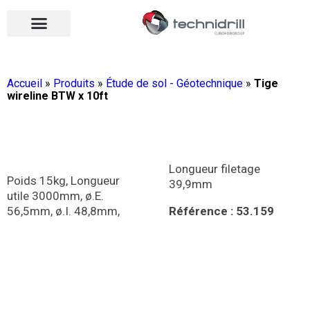
Équipements de forage
Qui sommes-nous ?
Vos contacts
Nous rejoindre
Nos actualités
Ouvrir le menu
Ouvrir le menu
Accueil
»
Produits
»
Étude de sol - Géotechnique
»
Tige
wireline BTW x 10ft
Longueur filetage
Poids 15kg, Longueur
39,9mm
utile 3000mm, ø.E.
56,5mm, ø.I. 48,8mm,
Référence : 53.159