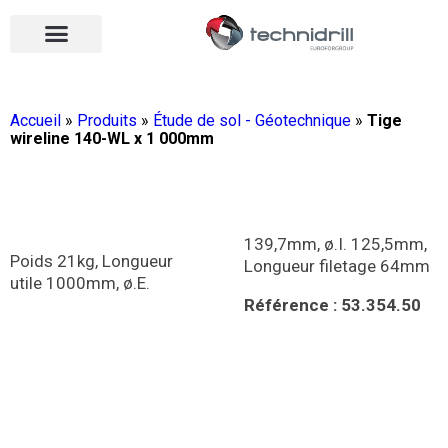
Équipements de forage
Qui sommes-nous ?
Vos contacts
Nous rejoindre
Nos actualités
Ouvrir le menu
Ouvrir le menu
Accueil
»
Produits
»
Étude de sol - Géotechnique
»
Tige
wireline 140-WL x 1 000mm
139,7mm, ø.I. 125,5mm,
Poids 21kg, Longueur
Longueur filetage 64mm
utile 1000mm, ø.E.
Référence : 53.354.50