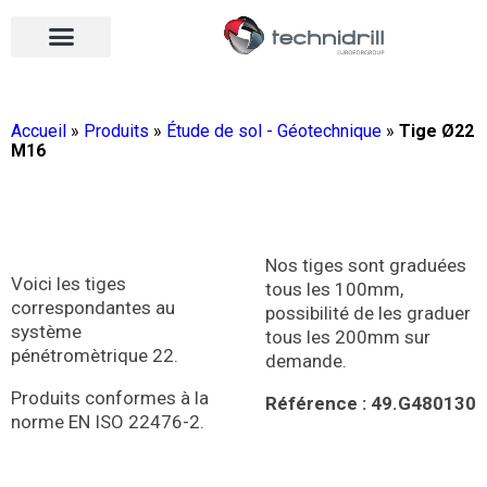
Équipements de forage
Qui sommes-nous ?
Vos contacts
Nous rejoindre
Nos actualités
Ouvrir le menu
Ouvrir le menu
Accueil
»
Produits
»
Étude de sol - Géotechnique
»
Tige Ø22
M16
Nos tiges sont graduées
Voici les tiges
tous les 100mm,
correspondantes au
possibilité de les graduer
système
tous les 200mm sur
pénétromètrique 22.
demande.
Produits conformes à la
Référence : 49.G480130
norme EN ISO 22476-2.