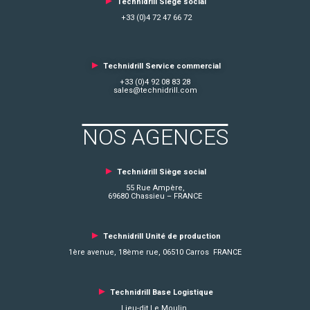
►
Technidrill Siège social
+33 (0)4 72 47 66 72
►
Technidrill Service commercial
+33 (0)4 92 08 83 28
sales@technidrill.com
NOS AGENCES
►
Technidrill Siège social
55 Rue Ampère,
69680 Chassieu – FRANCE
►
Technidrill Unité de production
1ère avenue, 18ème rue, 06510 Carros FRANCE
►
Technidrill Base Logistique
Lieu-dit Le Moulin,