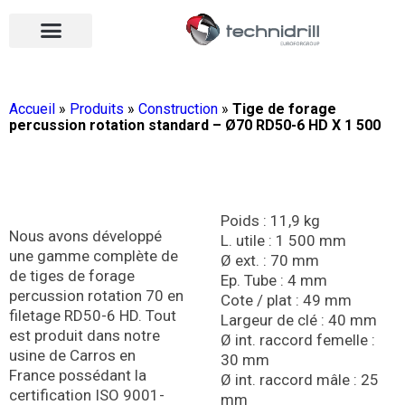
Équipements de forage
Qui sommes-nous ?
Vos contacts
Nous rejoindre
Nos actualités
Ouvrir le menu
Ouvrir le menu
Accueil
»
Produits
»
Construction
»
Tige de forage
percussion rotation standard – Ø70 RD50-6 HD X 1 500
Poids : 11,9 kg
Nous avons développé
L. utile : 1 500 mm
une gamme complète de
Ø ext. : 70 mm
de tiges de forage
Ep. Tube : 4 mm
percussion rotation 70 en
Cote / plat : 49 mm
filetage RD50-6 HD. Tout
Largeur de clé : 40 mm
est produit dans notre
Ø int. raccord femelle :
usine de Carros en
30 mm
France possédant la
Ø int. raccord mâle : 25
certification ISO 9001-
mm