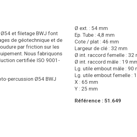
Ø ext. : 54 mm
 Ø54 et filetage BWJ font
Ep. Tube : 4,8 mm
rages de géotechnique et de
Cote / plat : 46 mm
udure par friction sur les
Largeur de clé : 32 mm
équipement. Nous fabriquons
Ø int. raccord femelle : 3
uction certifiée ISO 9001-
Ø int. raccord mâle : 19 m
Lg. utile embout mâle : 9
Lg. utile embout femelle :
e roto-percussion Ø54 BWJ
X : 65 mm
Y : 25 mm
Référence : 51.649