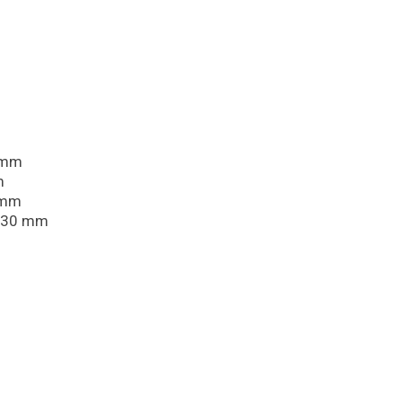
2 mm
m
0 mm
 130 mm