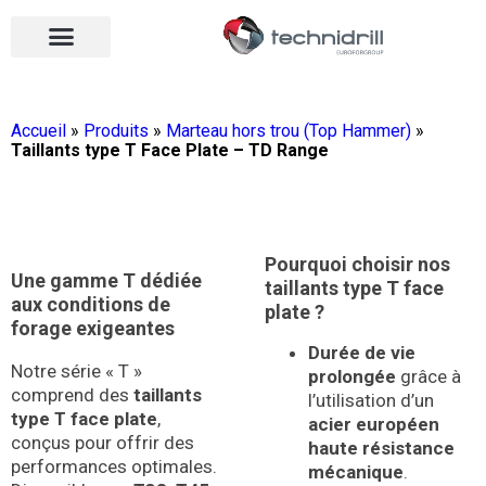
Équipements de forage
Qui sommes-nous ?
Vos contacts
Nous rejoindre
Nos actualités
Ouvrir le menu
Ouvrir le menu
Accueil
»
Produits
»
Marteau hors trou (Top Hammer)
»
Taillants type T Face Plate – TD Range
Pourquoi choisir nos
Une gamme T dédiée
taillants type T face
aux conditions de
plate ?
forage exigeantes
Durée de vie
Notre série « T »
prolongée
grâce à
comprend des
taillants
l’utilisation d’un
type T face plate
,
acier européen
conçus pour offrir des
haute résistance
performances optimales.
mécanique
.