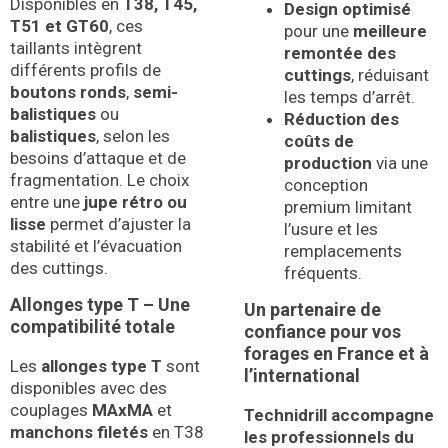
Disponibles en
T38, T45,
Design optimisé
T51 et GT60
, ces
pour une
meilleure
taillants intègrent
remontée des
différents profils de
cuttings
, réduisant
boutons ronds
,
semi-
les temps d’arrêt.
balistiques
ou
Réduction des
balistiques
, selon les
coûts de
besoins d’attaque et de
production
via une
fragmentation. Le choix
conception
entre une
jupe rétro ou
premium limitant
lisse
permet d’ajuster la
l’usure et les
stabilité et l’évacuation
remplacements
des cuttings.
fréquents.
Allonges type T – Une
Un partenaire de
compatibilité totale
confiance pour vos
forages en France et à
Les
allonges type T
sont
l’international
disponibles avec des
couplages
MAxMA
et
Technidrill accompagne
manchons filetés
en T38
les professionnels du