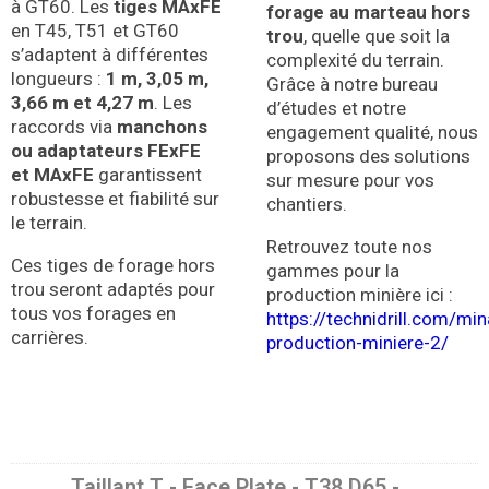
à GT60. Les
tiges MAxFE
forage au marteau hors
en T45, T51 et GT60
trou
, quelle que soit la
s’adaptent à différentes
complexité du terrain.
longueurs :
1 m, 3,05 m,
Grâce à notre bureau
3,66 m et 4,27 m
. Les
d’études et notre
raccords via
manchons
engagement qualité, nous
ou adaptateurs FExFE
proposons des solutions
et MAxFE
garantissent
sur mesure pour vos
robustesse et fiabilité sur
chantiers.
le terrain.
Retrouvez toute nos
Ces tiges de forage hors
gammes pour la
trou seront adaptés pour
production minière ici :
tous vos forages en
https://technidrill.com/mi
carrières.
production-miniere-2/
Taillant T - Face Plate - T38 D65 -