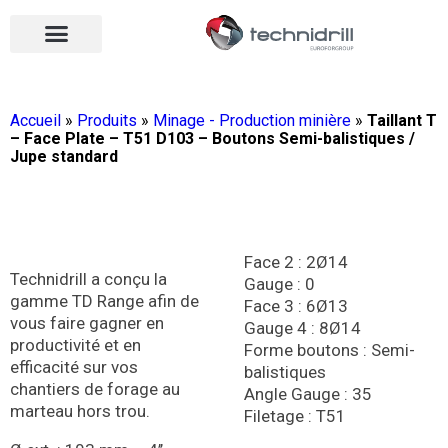
Équipements de forage
Qui sommes-nous ?
Vos contacts
Nous rejoindre
Nos actualités
Ouvrir le menu
Ouvrir le menu
Accueil
»
Produits
»
Minage - Production minière
»
Taillant T
– Face Plate – T51 D103 – Boutons Semi-balistiques /
Jupe standard
Face 2 : 2Ø14
Technidrill a conçu la
Gauge : 0
gamme TD Range afin de
Face 3 : 6Ø13
vous faire gagner en
Gauge 4 : 8Ø14
productivité et en
Forme boutons : Semi-
efficacité sur vos
balistiques
chantiers de forage au
Angle Gauge : 35
marteau hors trou.
Filetage : T51