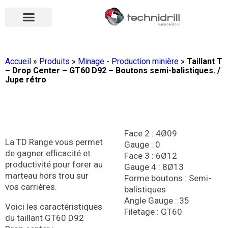
Équipements de forage
Qui sommes-nous ?
Vos contacts
Nous rejoindre
Nos actualités
Ouvrir le menu
Ouvrir le menu
Accueil
»
Produits
»
Minage - Production minière
»
Taillant T
– Drop Center – GT60 D92 – Boutons semi-balistiques. /
Jupe rétro
Face 2 : 4Ø09
La TD Range vous permet
Gauge : 0
de gagner efficacité et
Face 3 : 6Ø12
productivité pour forer au
Gauge 4 : 8Ø13
marteau hors trou sur
Forme boutons : Semi-
vos carrières.
balistiques
Angle Gauge : 35
Voici les caractéristiques
Filetage : GT60
du taillant GT60 D92