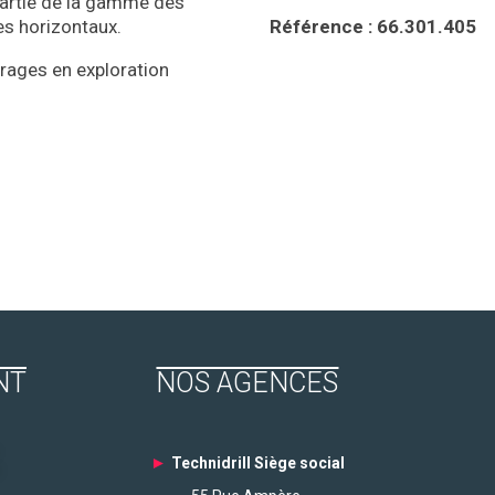
partie de la gamme des
es horizontaux.
Référence : 66.301.405
orages en exploration
NT
NOS AGENCES
►
Technidrill Siège social