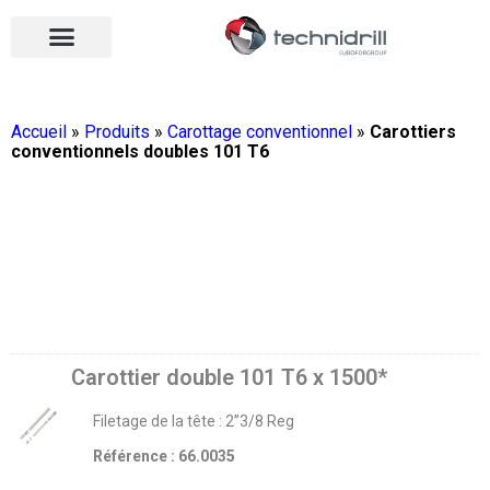
Équipements de forage
Qui sommes-nous ?
Vos contacts
Nous rejoindre
Nos actualités
Ouvrir le menu
Ouvrir le menu
Accueil
»
Produits
»
Carottage conventionnel
»
Carottiers
conventionnels doubles 101 T6
Carottier double 101 T6 x 1500*
Filetage de la tête : 2’’3/8 Reg
Référence : 66.0035