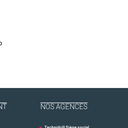
D
NT
NOS AGENCES
►
Technidrill Siège social